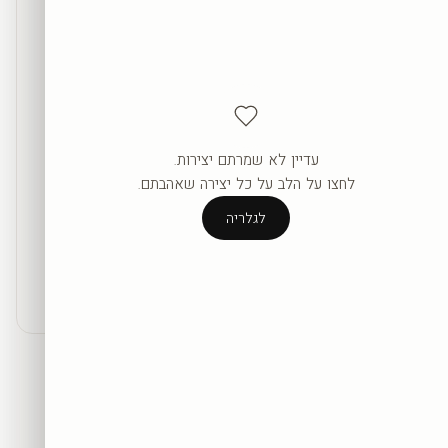
עדיין לא שמרתם יצירות.
העגלה ריקה עדיין.
לחצו על הלב על כל יצירה שאהבתם.
לגלריה
לגלריה