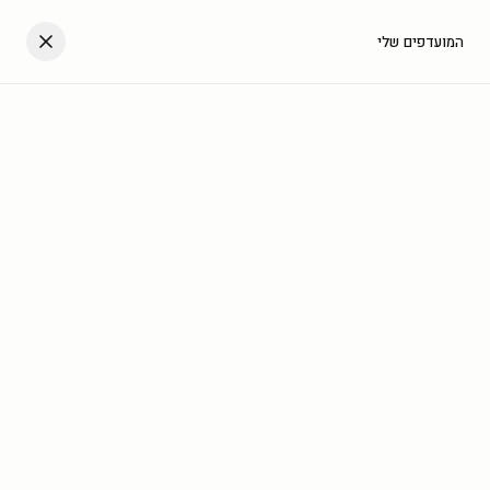
דלגו לתוכן
העגלה שלך
המועדפים שלי
עב