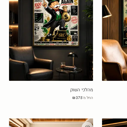
מהלכי השוק
החל מ־
₪375