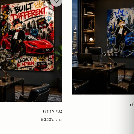
ה
בנוי אחרת
החל מ־
₪350