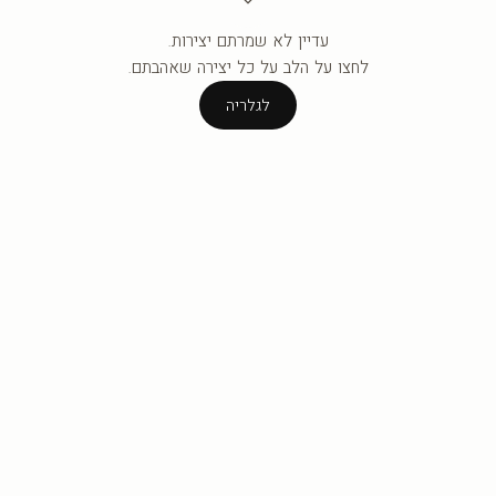
עדיין לא שמרתם יצירות.
העגלה ריקה עדיין.
לחצו על הלב על כל יצירה שאהבתם.
לגלריה
לגלריה
כסף מדבר
מלך השפע
החל מ־
₪385
החל מ־
₪425