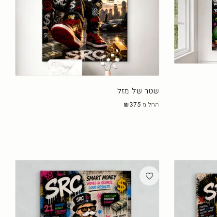
שטר של מזל
החל מ־
₪375