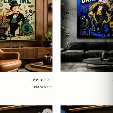
בנה אימפריה
החל מ־
₪375