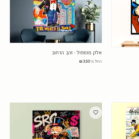
אלק מונופול - זהב הרחוב
החל מ־
₪350