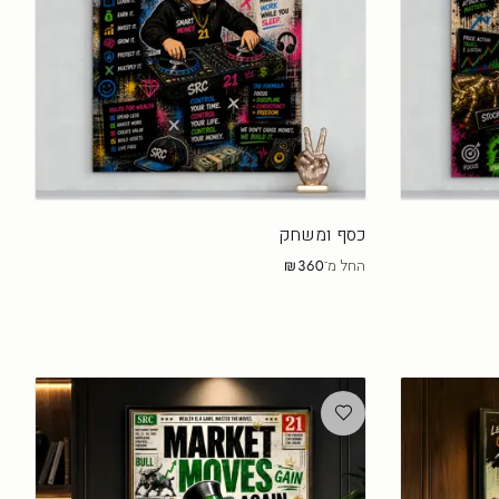
כסף ומשחק
החל מ־
₪360