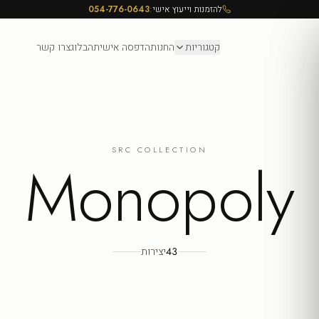
להזמנות וייעוץ אישי:
054-776-0643
קטגוריות
החנות
הדפסה אישית
הבלוג
צרו קשר
SRC COLLECTION
Monopoly
43
יצירות