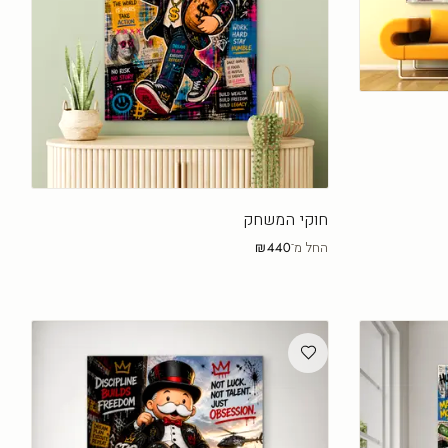
חוקי המשחק
החל מ־
₪440