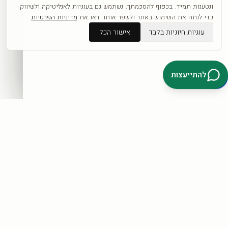
כפופה לתקנון ול
מדיניות הפרטיות
.
ונטענות תמיד. בכפוף להסכמתך, נשתמש גם בעוגיות לאנליטיקה ולשיווק
כדי לנתח את השימוש באתר ולשפר אותו. ראו את
מדיניות הפרטיות
.
עוגיות חיוניות בלבד
אישור הכל
דברו איתנו בוואטסאפ
להתייעצות
קטגוריות
כל היצירות
לפי אומנים
חדשים
אבסטרקט
פופ ארט
נשים
נופים
מוטיבציה
לחנות המלאה ←