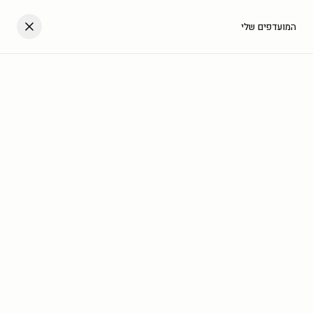
דלגו לתוכן
העגלה שלך
המועדפים שלי
עב