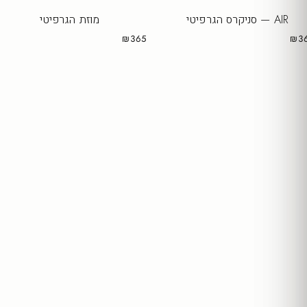
AIR — סניקרס הגרפיטי
מוזת הגרפיטי
₪365
₪3