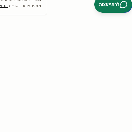
להתייעצות
ולשפר אותו. ראו את
מדיני
SRC
COLLECTION
אמנות היא לא רק מה שרואים— היא מה שמרגישים
הצטרפו וקבלו
10% הנחה
להזמנה הראשונה + השראה לקיר.
קבלו 10%
אני מאשר/ת קבלת דיוור פרסומי, מבצעים והטבות מ-SRC Collection בדוא״ל וב-
SMS/וואטסאפ, בהתאם לסעיף 30א לחוק התקשורת (בזק ושידורים),
התשמ״ב-1982. ניתן להסיר את ההסכמה בכל עת באמצעות קישור ההסרה
שבהודעה, או בתשובת ״הסר״, או בפנייה ל-info@src-collection.com. ההסכמה
כפופה לתקנון ול
מדיניות הפרטיות
.