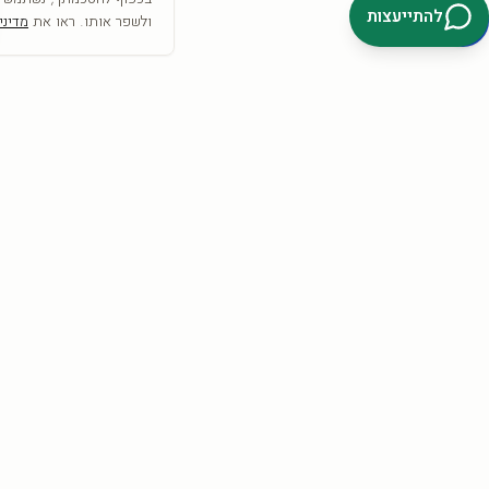
להתייעצות
ולשפר אותו. ראו את
מדיני
SRC
COLLECTION
אמנות היא לא רק מה שרואים— היא מה שמרגישים
הצטרפו וקבלו
10% הנחה
להזמנה הראשונה + השראה לקיר.
קבלו 10%
אני מאשר/ת קבלת דיוור פרסומי, מבצעים והטבות מ-SRC Collection בדוא״ל וב-
SMS/וואטסאפ, בהתאם לסעיף 30א לחוק התקשורת (בזק ושידורים),
התשמ״ב-1982. ניתן להסיר את ההסכמה בכל עת באמצעות קישור ההסרה
שבהודעה, או בתשובת ״הסר״, או בפנייה ל-info@src-collection.com. ההסכמה
כפופה לתקנון ול
מדיניות הפרטיות
.