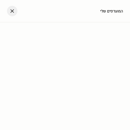
דלגו לתוכן
העגלה שלך
המועדפים שלי
עב