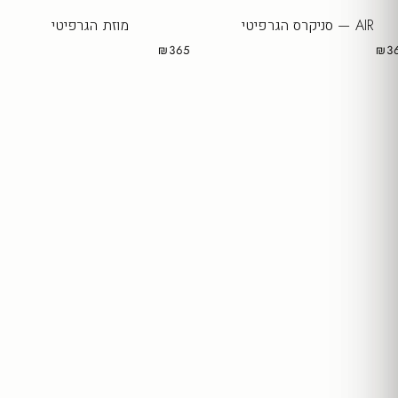
AIR — סניקרס הגרפיטי
מוזת הגרפיטי
₪365
₪3