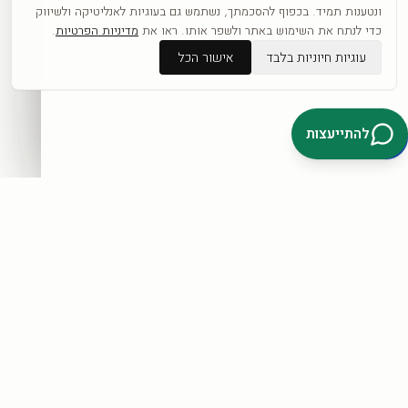
כפופה לתקנון ול
מדיניות הפרטיות
.
ונטענות תמיד. בכפוף להסכמתך, נשתמש גם בעוגיות לאנליטיקה ולשיווק
כדי לנתח את השימוש באתר ולשפר אותו. ראו את
מדיניות הפרטיות
.
עוגיות חיוניות בלבד
אישור הכל
דברו איתנו בוואטסאפ
להתייעצות
קטגוריות
כל היצירות
לפי אומנים
חדשים
אבסטרקט
פופ ארט
נשים
נופים
מוטיבציה
לחנות המלאה ←