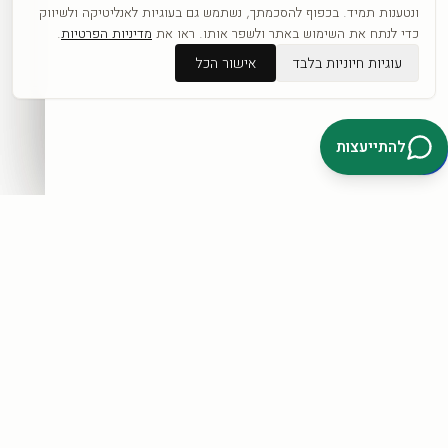
כפופה לתקנון ול
מדיניות הפרטיות
.
ונטענות תמיד. בכפוף להסכמתך, נשתמש גם בעוגיות לאנליטיקה ולשיווק
כדי לנתח את השימוש באתר ולשפר אותו. ראו את
מדיניות הפרטיות
.
עוגיות חיוניות בלבד
אישור הכל
דברו איתנו בוואטסאפ
להתייעצות
קטגוריות
כל היצירות
לפי אומנים
חדשים
אבסטרקט
פופ ארט
נשים
נופים
מוטיבציה
לחנות המלאה ←