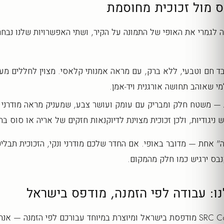
ס מול זכוכית מחוסמת
 לגמרי את האופי של התמונה על הקיר, ושתי האפשרויות שלנו נבחר
חם וטבעי, ללא ברק, עם מראה אמנותי קלאסי. מצוין לחללים מעוצ
למי שאוהב תחושה אורגנית ויד-אמן.
— משטח חלק ומבריק עם עומק ועושר צבע, שמעניק מראה מודרני ו
ש ניגודיות, ולכן זכוכית מצוינת לדיוקנאות חזקים של אריה או סוס בח
נה" אחת — מדובר באופי. אם החדר שלכם מודרני ונקי, הזכוכית תבל
נבס ירגיש כמו חלק מהמקום.
: עבודה לפי הזמנה, מודפס בישראל
כל יצירה ב-SRC Collection מודפסת בישראל ומיוצרת במיוחד עבורכם לפי הזמנה —