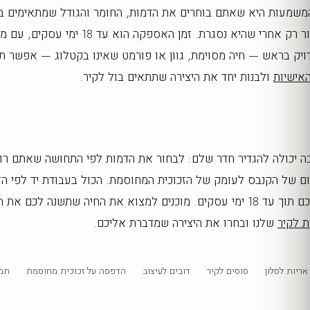
המשמעות היא שאתם בוחרים את הדמות, החומר והגודל שמתאימים ב
וההזמנה יוצאת לייצור רק אחרי שהיא נסגרת. זמן הא
ויק בראש — חיה מסוימת, גוון או פורמט שאינו בקטלוג — אפשר תמ
אישיות
ולבנות יחד את היצירה שתתאים בול לקיר.
ה יכולה להגדיר חדר שלם: לבחור את הדמות לפי התחושה שאתם רוצ
חום של הקנבס לעומק של הזכוכית המחוסמת. הכול בעבודת יד לפי הז
בישראל ונשלח אליכם תוך עד 18 ימי עסקים. מוכנים למצוא את החיה שתשנה לכם
ת לקיר
שלנו ובחרו את היצירה שמדברת אליכם.
אריות לסלון
סוסים לקיר
דובים לעיצוב
הדפסה על זכוכית מחוסמת
תמו