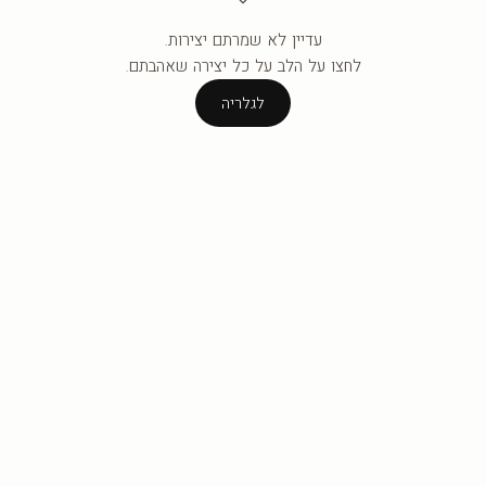
חומרים: קנב
עדיין לא שמרתם יצירות.
העגלה ריקה עדיין.
לחצו על הלב על כל יצירה שאהבתם.
הבחירה בחומר משנה
לגלריה
גלריה:
לגלריה
קנבס
— מרקם בד 
כפרי או בוהו, ו
זכוכית מחוסמת
מחזיר אור ומדגי
אין כאן בחירה "נכו
הוא חמים וביתי, הק
ההבטחה שלנו