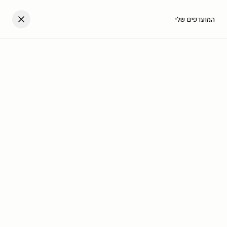
דלגו לתוכן
העגלה שלך
המועדפים שלי
עב
לכל המאמרים
תמונות 
ודובים