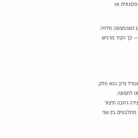
סגונית או
יים, בערך 145–150 ס"מ מהרצפה, גם כשהתמונה תלויה
— כך הקיר מרגיש
גודל נדיב הוא חלק
ו לתמונה
ירה רחבה תיצור
מתלבטים בין שני