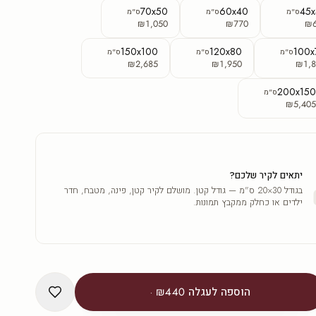
70x50
60x40
45
ס"מ
ס"מ
ס"מ
₪1,050
₪770
₪
150x100
120x80
100x
ס"מ
ס"מ
ס"מ
₪2,685
₪1,950
₪1,8
200x15
ס"מ
₪5,40
יתאים לקיר שלכם?
בגודל 30×20 ס"מ — גודל קטן. מושלם לקיר קטן, פינה, מטבח, חדר
ילדים או כחלק ממקבץ תמונות.
הוספה לעגלה
₪440
·