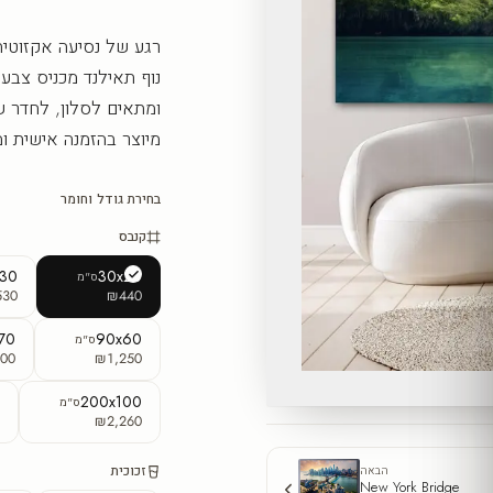
רגע של נסיעה אקזוטית
נוף תאילנד מכניס צבע
ומתאים לסלון, לחדר ש
מיוצר בהזמנה אישית ו
בחירת גודל וחומר
קנבס
x30
30x20
ס"מ
530
₪440
70
90x60
ס"מ
00
₪1,250
0
200x100
ס"מ
5
₪2,260
זכוכית
הבאה
New York Bridge