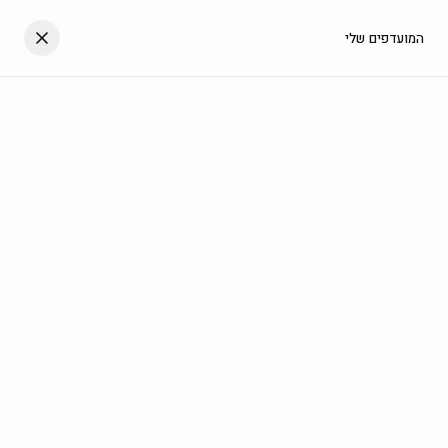
דלגו לתוכן
העגלה שלך
המועדפים שלי
עב
בית
/
גלריה
/
נופים