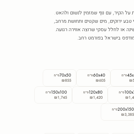
 על הקיר, עם נוף שמזמין לנשום ולהאט.
י טבע ירוקים, מים שקטים ותחושת מרחב,
ינה או לחלל עסקי שרוצה אווירה רגועה.
מודפס בישראל בפורמט רחב.
70x50
60x40
45
ס"מ
ס"מ
ס"מ
₪855
₪605
₪
150x100
120x80
100x
ס"מ
ס"מ
ס"מ
₪1,745
₪1,420
₪1,4
200x15
ס"מ
₪3,38