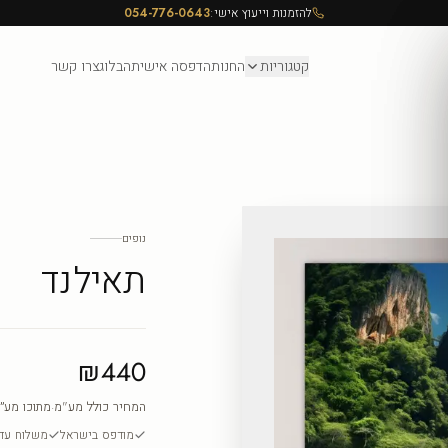
להזמנות וייעוץ אישי:
054-776-0643
קטגוריות
החנות
הדפסה אישית
הבלוג
צרו קשר
נופים
תאילנד
₪440
המחיר כולל מע"מ
·
מתוכו מע״
מודפס בישראל
משלוח עד ה