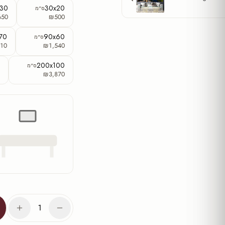
x30
30x20
ס"מ
650
₪500
70
90x60
ס"מ
10
₪1,540
0
200x100
ס"מ
5
₪3,870
1