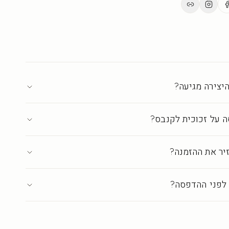
ים.
ת בישראל ברמת גלריה
·
עד 18 ימי אספקה
יצירה מגיעה?
 על זכוכית לקנבס?
יר את ההזמנה?
לפני ההדפסה?