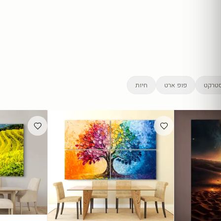
טרקט
פופ ארט
חיות