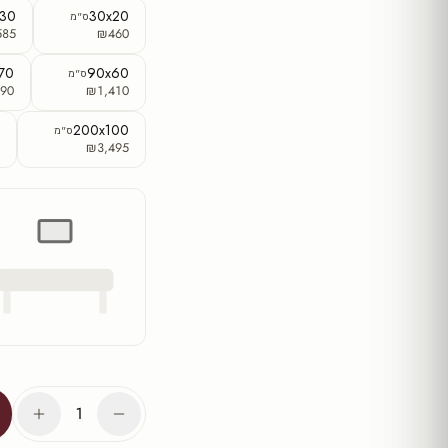
x30
30x20
ס"מ
585
₪460
70
90x60
ס"מ
90
₪1,410
0
200x100
ס"מ
0
₪3,495
1