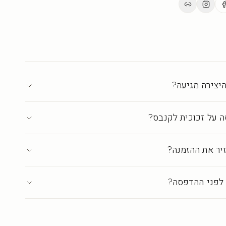
ים.
ת בישראל ברמת גלריה
·
עד 18 ימי אספקה
יצירה מגיעה?
 על זכוכית לקנבס?
יר את ההזמנה?
לפני ההדפסה?