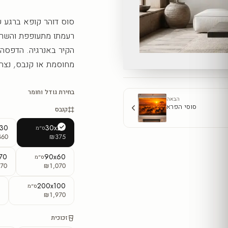
סוס דוהר קופא ברגע ש
רעמתו מתעופפת והשרי
הקיר באנרגיה. הדפסה 
מחוסמת או קנבס, נצח 
בחירת גודל וחומר
הבאה
סוסי הפרא
קנבס
x30
30x20
ס"מ
460
₪375
70
90x60
ס"מ
70
₪1,070
0
200x100
ס"מ
5
₪1,970
זכוכית