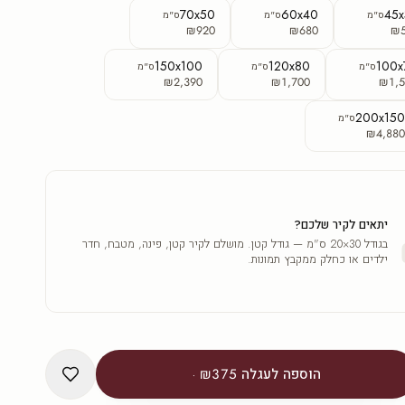
70x50
60x40
45
ס"מ
ס"מ
ס"מ
₪920
₪680
₪
150x100
120x80
100x
ס"מ
ס"מ
ס"מ
₪2,390
₪1,700
₪1,5
200x15
ס"מ
₪4,88
יתאים לקיר שלכם?
בגודל 30×20 ס"מ — גודל קטן. מושלם לקיר קטן, פינה, מטבח, חדר
ילדים או כחלק ממקבץ תמונות.
הוספה לעגלה
₪375
·