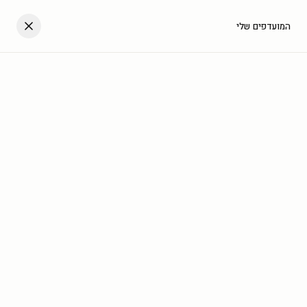
דלגו לתוכן
העגלה שלך
המועדפים שלי
עב
בית
/
גלריה
/
סוסים
חדש