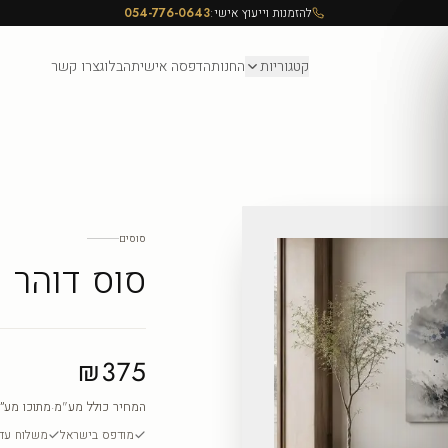
להזמנות וייעוץ אישי:
054-776-0643
קטגוריות
החנות
הדפסה אישית
הבלוג
צרו קשר
סוסים
סוס דוהר
₪375
המחיר כולל מע"מ
·
מתוכו מע״
מודפס בישראל
משלוח עד ה