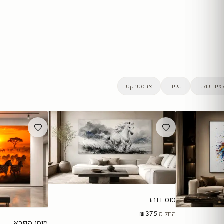
צים שלנו
נשים
אבסטרקט
סוס דוהר
החל מ־
₪375
סוסי הפרא