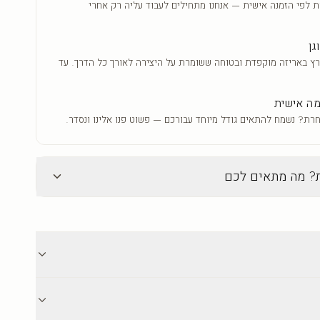
ת לפי הזמנה אישית — אנחנו מתחילים לעבוד עליה רק אחרי
גן
ץ באריזה מוקפדת ובטוחה ששומרת על היצירה לאורך כל הדרך. עד
ה אישית
רת? נשמח להתאים גודל מיוחד עבורכם — פשוט פנו אלינו ונסדר.
ת? מה מתאים לכם
זכוכית
ה הנוכחית
מנותי
ברק עמוק וגימור יוקרתי
וסיף עומק
ברק עמוק שמבליט צבעים חיים
ורית
וחדים
אים לכל סגנון
גימור יוקרתי ומודרני עם מראה זוהר
משלוח לכל הארץ עד 18 ימי אספקה. אריזה מוקפדת ובטוחה. מוצרים אישיים אינם
קל לניקוי — מגב לח והיצירה כמו
יצור קשר לכל שאלה לפני ואחרי הרכישה.
חדשה