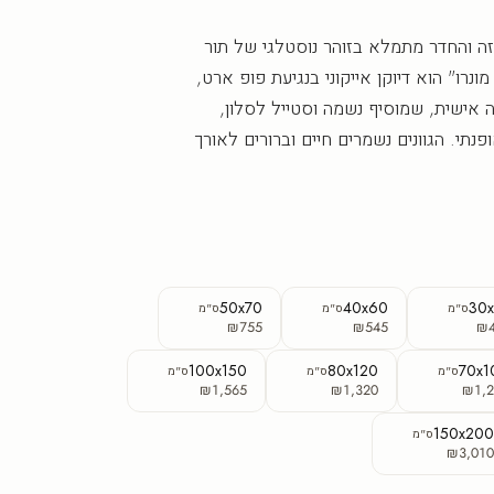
ה והחדר מתמלא בזוהר נוסטלגי של תור
מונרו" הוא דיוקן אייקוני בנגיעת פופ ארט,
אישית, שמוסיף נשמה וסטייל לסלון,
נתי. הגוונים נשמרים חיים וברורים לאורך
50x70
40x60
30
ס"מ
ס"מ
ס"מ
₪755
₪545
₪
100x150
80x120
70x1
ס"מ
ס"מ
ס"מ
₪1,565
₪1,320
₪1,2
150x20
ס"מ
₪3,01