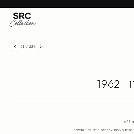
91
/
381
1962
מ
₪61
בית מ-₪65
הדמיה חינם לפני הדפסה