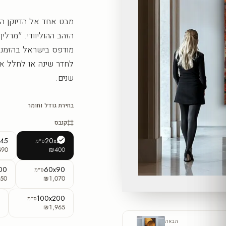
מבט אחד אל הדיוקן הז
הזהב ההוליוודי. "מרלין 
מודפס בישראל בהזמנה 
לחדר שינה או לחלל אופ
שנים.
בחירת גודל וחומר
קנבס
x45
20x30
ס"מ
490
₪400
00
60x90
ס"מ
50
₪1,070
0
100x200
ס"מ
0
₪1,965
הבאה