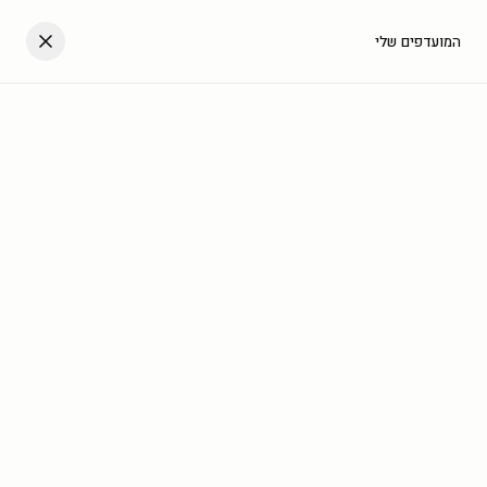
דלגו לתוכן
העגלה שלך
המועדפים שלי
עב
בית
/
גלריה
/
מלבן לאורך