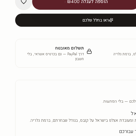
הוספה לעגלה
₪400
·
ראו בחלל שלכם
תשלום מאובטח
ו, ברמת גלריה
דרך PayPal — גם בכרטיס אשראי, בלי
חשבון
לכם — בלי הפתעות.
אל
 ומעובדת אצלנו בישראל על קנבס, בגודל שבחרתם, ברמת גלריה.
 עבורכם