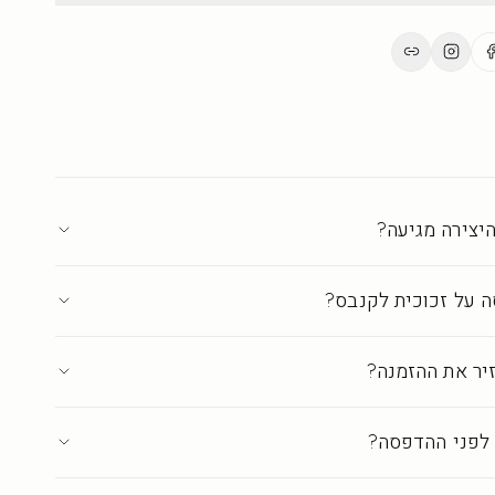
 או לחה מעט. להימנע מחומרים שוחקים. היצירה שומרת על
ים.
ת בישראל ברמת גלריה
·
עד 18 ימי אספקה
יצירה מגיעה?
 על זכוכית לקנבס?
יר את ההזמנה?
לפני ההדפסה?