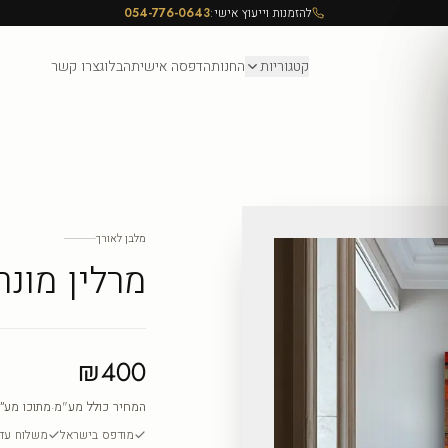
להזמנות וייעוץ אישי:
054-776-0643
קטגוריות
החנות
הדפסה אישית
הבלוג
צרו קשר
מלבן לאורך
מרלין מונרו - 
₪400
המחיר כולל מע"מ
·
מתוכו מע״
מודפס בישראל
משלוח עד ה