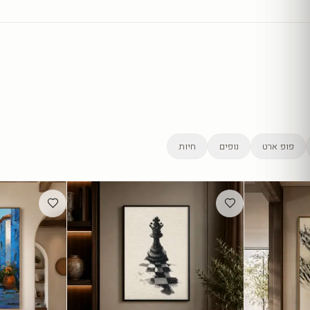
פופ ארט
נופים
חיות