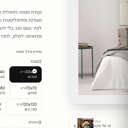
נקודת מנוחה ויזואלית
מעודנת ומינימליסטית 
לקיר טעם טוב בלי לה
ומתאימה לסלון, לחדר 
בחירת גודל וחומר
קנבס
x40
30x30
ס"מ
445
₪360
x80
70x70
ס"מ
370
₪955
0
120x120
ס"מ
5
₪2,185
הבאה
זכוכית
קו של שקט