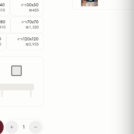
x40
30x30
ס"מ
510
₪455
x80
70x70
ס"מ
810
₪1,320
0
120x120
ס"מ
0
₪2,935
1