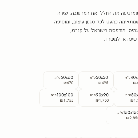
 שמרגיעה את החלל ואת המחשבה. יצירה
שמתאימה כמעט לכל סגנון עיצוב, ומוסיפה
עמיס. מודפסת בישראל על קנבס,
שינה או למשרד.
60x60
50x50
40
ס"מ
ס"מ
ס"מ
₪670
₪495
₪
100x100
90x90
80
ס"מ
ס"מ
ס"מ
₪1,755
₪1,750
₪1,
150x15
ס"מ
₪2,85