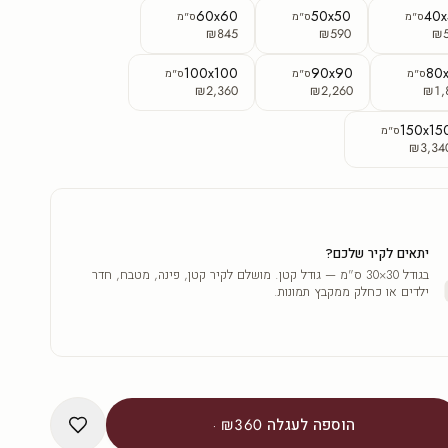
60x60
50x50
40
ס"מ
ס"מ
ס"מ
₪845
₪590
₪
100x100
90x90
80
ס"מ
ס"מ
ס"מ
₪2,360
₪2,260
₪1,
150x15
ס"מ
₪3,34
יתאים לקיר שלכם?
בגודל 30×30 ס"מ — גודל קטן. מושלם לקיר קטן, פינה, מטבח, חדר
ילדים או כחלק ממקבץ תמונות.
הוספה לעגלה
₪360
·