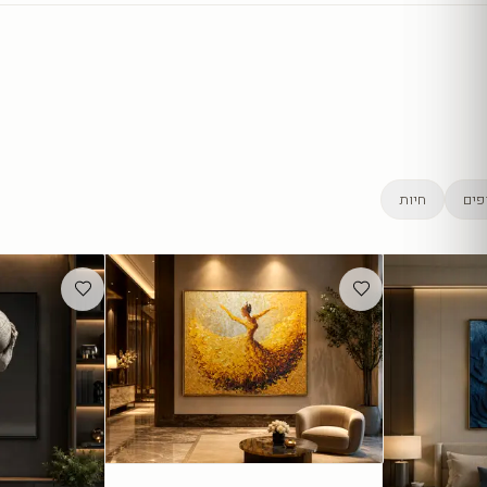
פים
חיות