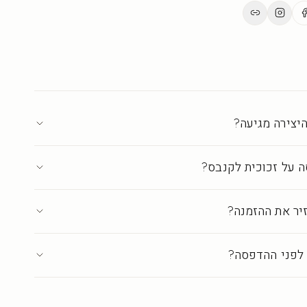
ים.
ת בישראל ברמת גלריה
·
עד 18 ימי אספקה
יצירה מגיעה?
 על זכוכית לקנבס?
יר את ההזמנה?
לפני ההדפסה?