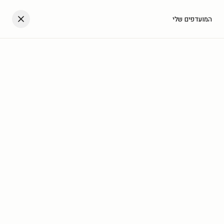
דלגו לתוכן
העגלה שלך
המועדפים שלי
עב
בית
/
גלריה
/
כל התמונות