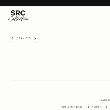
385
/
613
מ
₪55
בית מ-₪65
הדמיה חינם לפני הדפסה