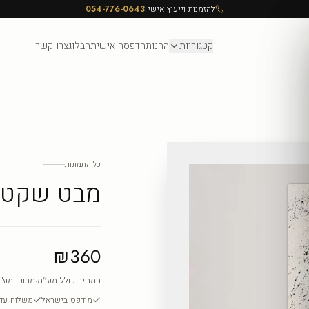
להזמנות וייעוץ אישי:
054-776-0643
קטגוריות
החנות
הדפסה אישית
הבלוג
צרו קשר
כל התמונות
מבט שקט
₪360
המחיר כולל מע"מ
·
מתוכו מע״
מודפס בישראל
משלוח עד ה