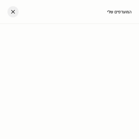
דלגו לתוכן
העגלה שלך
המועדפים שלי
עב
בית
/
גלריה
/
פופ ארט