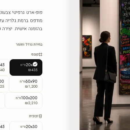
פופ-ארט גרפיטי צבעוני
מודפס ברמת גלריה על 
בהזמנה אישית. יצירה 
בחירת גודל וחומר
קנבס
x45
20x30
ס"מ
540
₪435
00
60x90
ס"מ
25
₪1,200
0
100x200
ס"מ
5
₪2,210
זכוכית
x45
20x30
ס"מ