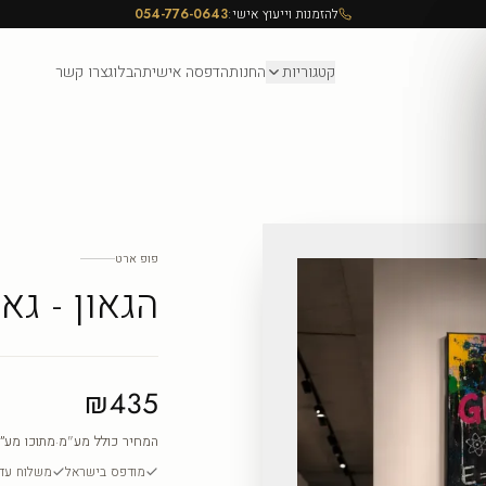
להזמנות וייעוץ אישי:
054-776-0643
קטגוריות
החנות
הדפסה אישית
הבלוג
צרו קשר
פופ ארט
הגאון - ג
₪435
המחיר כולל מע"מ
·
מתוכו מע״
מודפס בישראל
משלוח עד ה