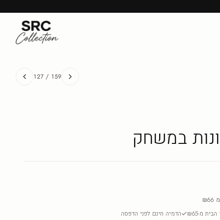
127
/
159
אונות במשחק
מ
₪66
בית מ-₪65
הדמיה חינם לפני הדפסה