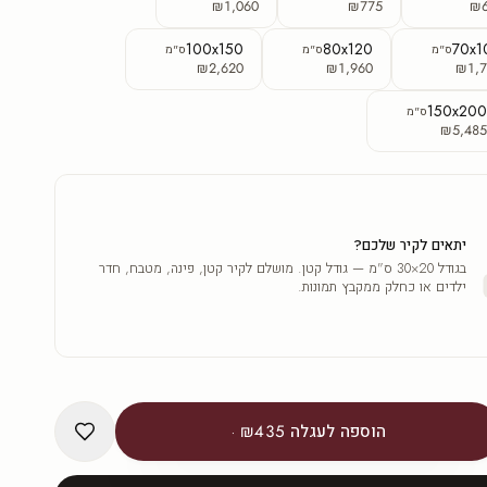
₪1,060
₪775
₪
100x150
80x120
70x1
ס"מ
ס"מ
ס"מ
₪2,620
₪1,960
₪1,7
150x20
ס"מ
₪5,48
יתאים לקיר שלכם?
בגודל 20×30 ס"מ — גודל קטן. מושלם לקיר קטן, פינה, מטבח, חדר
ילדים או כחלק ממקבץ תמונות.
הוספה לעגלה
₪435
·