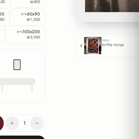
630
₪505
00
60x90
ס"מ
80
₪1,550
0
100x200
ס"מ
5
₪3,960
הבאה
אגדות נולדות
1