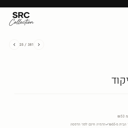
25
/
381
קוד
מ
₪53
בית מ-₪65
הדמיה חינם לפני הדפסה