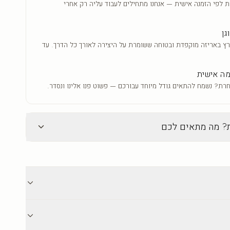
ת לפי הזמנה אישית — אנחנו מתחילים לעבוד עליה רק אחרי
גן
ץ באריזה מוקפדת ובטוחה ששומרת על היצירה לאורך כל הדרך. עד
ה אישית
רת? נשמח להתאים גודל מיוחד עבורכם — פשוט פנו אלינו ונסדר.
ת? מה מתאים לכם
זכוכית
ה הנוכחית
מנותי
ברק עמוק וגימור יוקרתי
וסיף עומק
ברק עמוק שמבליט צבעים חיים
ורית
וחדים
אים לכל סגנון
גימור יוקרתי ומודרני עם מראה זוהר
משלוח לכל הארץ עד 18 ימי אספקה. אריזה מוקפדת ובטוחה. מוצרים אישיים אינם
קל לניקוי — מגב לח והיצירה כמו
יצור קשר לכל שאלה לפני ואחרי הרכישה.
חדשה