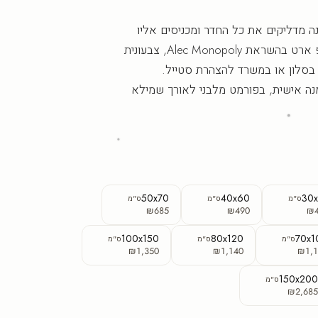
ה מדליקים את כל החדר ומכניסים אליו
חיוך וביטחון. יצירת פופ ארט בהשראת Alec Monopoly, צבעונית
 בסלון או במשרד להצהרת סטייל.
ה אישית, בפורמט מלבני לאורך שמילא
50x70
40x60
30
ס"מ
ס"מ
ס"מ
₪685
₪490
₪
100x150
80x120
70x1
ס"מ
ס"מ
ס"מ
₪1,350
₪1,140
₪1,1
150x20
ס"מ
₪2,68