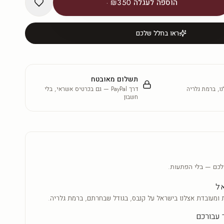
הוספה לעגלה
₪350
·
ראו בחלל שלכם
תשלום מאובטח
ו, ברמת גלריה
דרך PayPal — גם בכרטיס אשראי, בלי
חשבון
לכם — בלי הפתעות.
אל
 ומעובדת אצלנו בישראל על קנבס, בגודל שבחרתם, ברמת גלריה.
 עבורכם