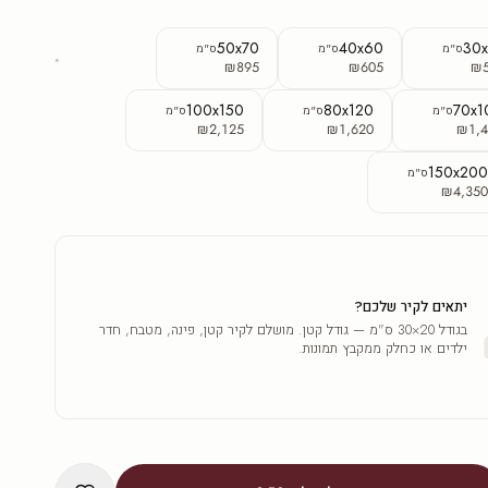
50x70
40x60
30
ס"מ
ס"מ
ס"מ
₪895
₪605
₪
100x150
80x120
70x1
ס"מ
ס"מ
ס"מ
₪2,125
₪1,620
₪1,4
150x20
ס"מ
₪4,35
יתאים לקיר שלכם?
בגודל 20×30 ס"מ — גודל קטן. מושלם לקיר קטן, פינה, מטבח, חדר
ילדים או כחלק ממקבץ תמונות.