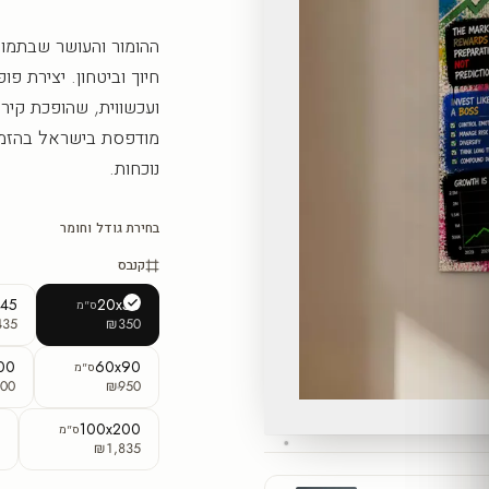
ההומור והעושר שבתמונ
ועכשווית, שהופכת קיר
מודפסת בישראל בהזמנ
נוכחות.
בחירת גודל וחומר
קנבס
x45
20x30
ס"מ
435
₪350
00
60x90
ס"מ
00
₪950
0
100x200
ס"מ
5
₪1,835