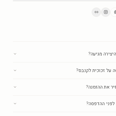
 או לחה מעט. להימנע מחומרים שוחקים. היצירה שומרת על
ים.
ת בישראל ברמת גלריה
·
עד 18 ימי אספקה
יצירה מגיעה?
 על זכוכית לקנבס?
יר את ההזמנה?
לפני ההדפסה?