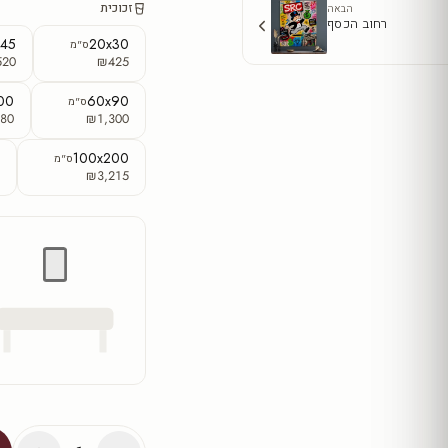
זכוכית
הבאה
רחוב הכסף
x45
20x30
ס"מ
520
₪425
00
60x90
ס"מ
80
₪1,300
0
100x200
ס"מ
0
₪3,215