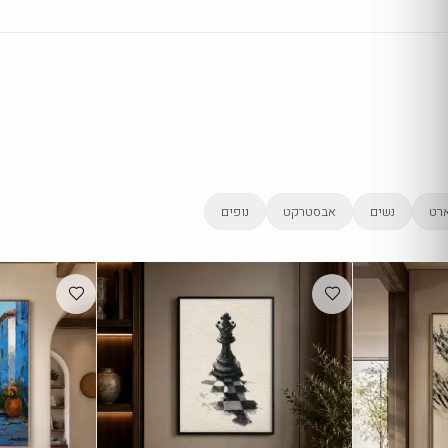
רט
נשים
אבסטרקט
נופים