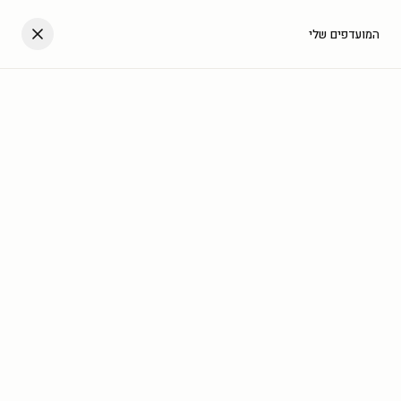
דלגו לתוכן
העגלה שלך
המועדפים שלי
עב
בית
/
גלריה
/
מלבן לאורך