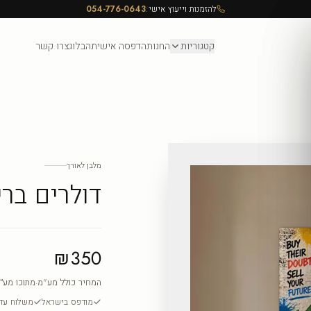
להזמנות וייעוץ אישי:
054-776-0643
קטגוריות
החנות
הדפסה אישית
הבלוג
צרו קשר
מלבן לאורך
דולרים ברי
₪350
המחיר כולל מע"מ
·
מתוכו מע״
מודפס בישראל
משלוח עד ה