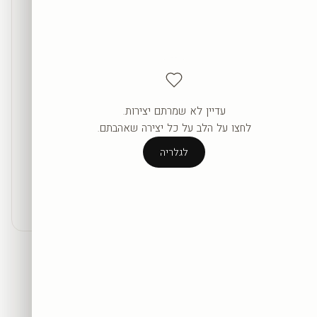
עדיין לא שמרתם יצירות.
העגלה ריקה עדיין.
לחצו על הלב על כל יצירה שאהבתם.
לגלריה
לגלריה
יצירות נוספות שתאהבו