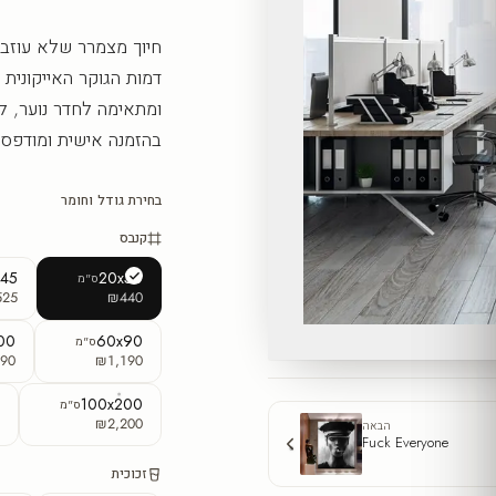
חיוך מצמרר שלא עוזב 
דמות הגוקר האייקונית 
ומתאימה לחדר נוער, לפי
בהזמנה אישית ומודפס 
בחירת גודל וחומר
קנבס
x45
20x30
ס"מ
525
₪440
00
60x90
ס"מ
90
₪1,190
0
100x200
ס"מ
5
₪2,200
הבאה
Fuck Everyone
זכוכית