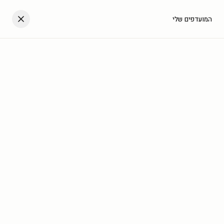
דלגו לתוכן
העגלה שלך
המועדפים שלי
עב
בית
/
גלריה
/
מלבן לאורך