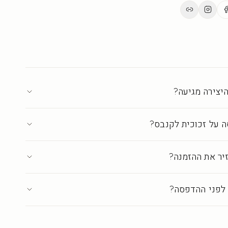
ים.
ת בישראל ברמת גלריה
·
עד 18 ימי אספקה
יצירה מגיעה?
 על זכוכית לקנבס?
יר את ההזמנה?
לפני ההדפסה?