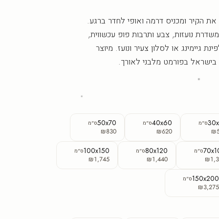
את הקיר ומכניס דרמה ואופי לחדר ברגע.
משדרת נועזות, צבע ותרבות פופ עכשווית,
נת גיימינג או לסלון צעיר ונועז. מיוצר
בישראל בפורמט מלבני לאורך.
50x70
40x60
30
ס"מ
ס"מ
ס"מ
₪830
₪620
₪
100x150
80x120
70x1
ס"מ
ס"מ
ס"מ
₪1,745
₪1,440
₪1,3
150x20
ס"מ
₪3,27