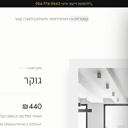
להזמנות וייעוץ אישי:
054-776-0643
קטגוריות
החנות
הדפסה אישית
הבלוג
צרו קשר
מלבן לאורך
גוקר
₪440
המחיר כולל מע"מ
·
מתוכו מע״
מודפס בישראל
משלוח עד ה