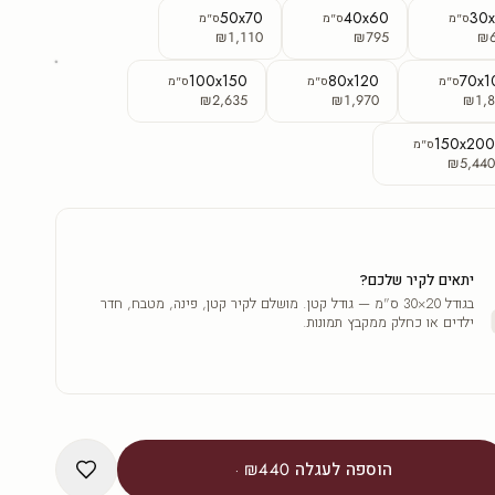
50x70
40x60
30
ס"מ
ס"מ
ס"מ
₪1,110
₪795
₪
100x150
80x120
70x1
ס"מ
ס"מ
ס"מ
₪2,635
₪1,970
₪1,8
150x20
ס"מ
₪5,44
יתאים לקיר שלכם?
בגודל 20×30 ס"מ — גודל קטן. מושלם לקיר קטן, פינה, מטבח, חדר
ילדים או כחלק ממקבץ תמונות.
הוספה לעגלה
₪440
·