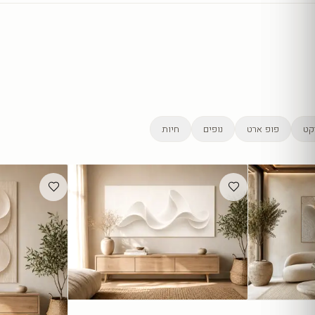
קט
פופ ארט
נופים
חיות