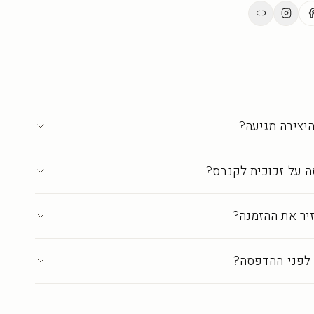
ים.
ת בישראל ברמת גלריה
·
עד 18 ימי אספקה
יצירה מגיעה?
 על זכוכית לקנבס?
יר את ההזמנה?
לפני ההדפסה?