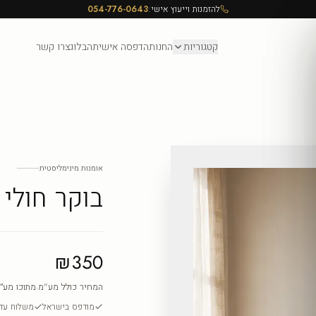
להזמנות וייעוץ אישי:
054-776-0643
קטגוריות
החנות
הדפסה אישית
הבלוג
צרו קשר
אומנות מינימליסטית
בוקר חולי
₪350
המחיר כולל מע"מ
·
מתוכו מע״
מודפס בישראל
משלוח עד ה