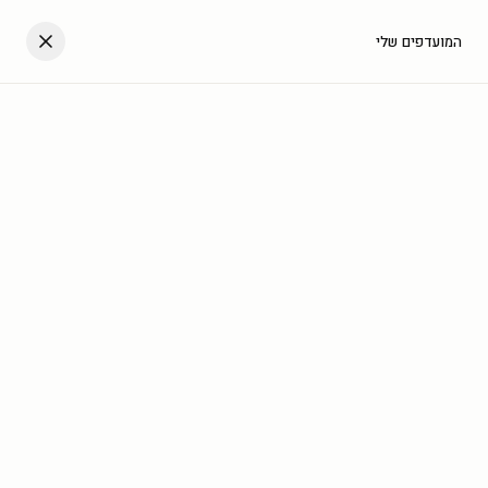
דלגו לתוכן
העגלה שלך
המועדפים שלי
עב
בית
/
גלריה
/
אומנות מינימליסטית