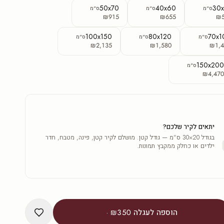
50x70
40x60
30
ס"מ
ס"מ
ס"מ
₪915
₪655
₪
100x150
80x120
70x1
ס"מ
ס"מ
ס"מ
₪2,135
₪1,580
₪1,4
150x20
ס"מ
₪4,47
יתאים לקיר שלכם?
בגודל 20×30 ס"מ — גודל קטן. מושלם לקיר קטן, פינה, מטבח, חדר
ילדים או כחלק ממקבץ תמונות.
הוספה לעגלה
₪350
·