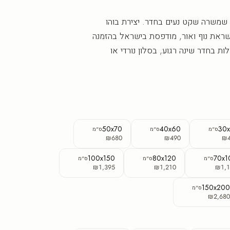
ל שמשרה שקט נעים בחדר. יצירת בוהו
שראת נוף ואור, מודפסת בישראל בהזמנה
 בחדר שינה רגוע, בסלון נורדי או
50x70
40x60
30
ס"מ
ס"מ
ס"מ
₪680
₪490
₪
100x150
80x120
70x1
ס"מ
ס"מ
ס"מ
₪1,395
₪1,210
₪1,1
150x20
ס"מ
₪2,68