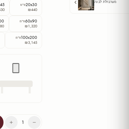
מערבולת לבנה
x45
20x30
ס"מ
530
₪440
00
60x90
ס"מ
80
₪1,320
0
100x200
ס"מ
0
₪3,145
1