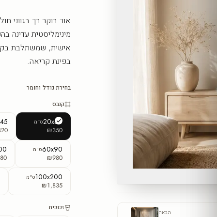
אור בוקר רך בגווני חו
מינימליסטית עדינה בה
אישית, שמשתלבת בקלות
בפינת קריאה.
בחירת גודל וחומר
קנבס
x45
20x30
ס"מ
420
₪350
00
60x90
ס"מ
80
₪980
0
100x200
ס"מ
0
₪1,835
זכוכית
הבאה