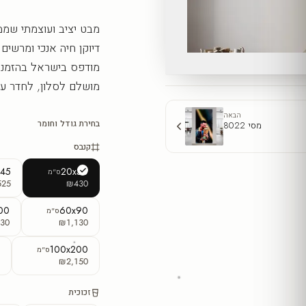
מבט יציב ועוצמתי שממ
דיוקן חיה אנכי ומרשים
מודפס בישראל בהזמנה א
מושלם לסלון, לחדר עב
הבאה
בחירת גודל וחומר
מסי 8022
קנבס
x45
20x30
ס"מ
525
₪430
00
60x90
ס"מ
30
₪1,130
0
100x200
ס"מ
5
₪2,150
זכוכית