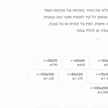
לא את החדר בנוכחות של מנהיגות ואופי.
 שהופך כל קיר לנקודת מוקד גאה ובוטחת.
ישית, וזמין על זכוכית או על קנבס,
ודה או לחלל עסקי.
50x70
40x60
30
ס"מ
ס"מ
ס"מ
₪790
₪600
₪
100x150
80x120
70x1
ס"מ
ס"מ
ס"מ
₪1,630
₪1,370
₪1,3
150x20
ס"מ
₪3,08