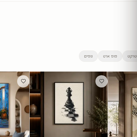
טרקט
פופ ארט
נופים