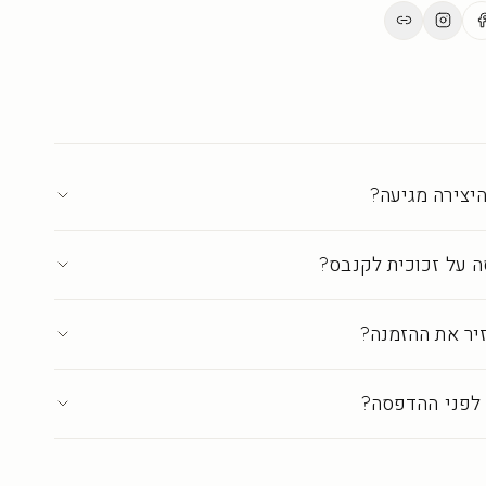
ים.
ת בישראל ברמת גלריה
·
עד 18 ימי אספקה
יצירה מגיעה?
 על זכוכית לקנבס?
יר את ההזמנה?
לפני ההדפסה?