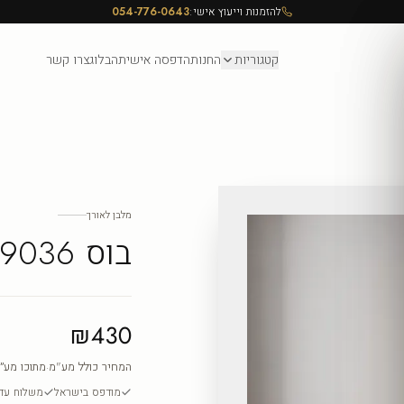
להזמנות וייעוץ אישי:
054-776-0643
קטגוריות
החנות
הדפסה אישית
הבלוג
צרו קשר
מלבן לאורך
בוס 9036
₪430
המחיר כולל מע"מ
·
מתוכו מע״
מודפס בישראל
משלוח עד ה