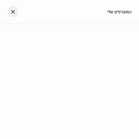
דלגו לתוכן
העגלה שלך
המועדפים שלי
עב
בית
/
גלריה
/
מלבן לאורך