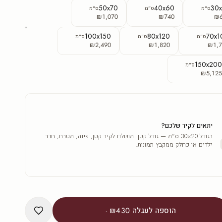
50x70
40x60
30
ס"מ
ס"מ
ס"מ
₪1,070
₪740
₪
100x150
80x120
70x1
ס"מ
ס"מ
ס"מ
₪2,490
₪1,820
₪1,7
150x20
ס"מ
₪5,12
יתאים לקיר שלכם?
בגודל 20×30 ס"מ — גודל קטן. מושלם לקיר קטן, פינה, מטבח, חדר
ילדים או כחלק ממקבץ תמונות.
הוספה לעגלה
₪430
·