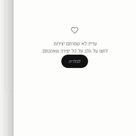
עדיין לא שמרתם יצירות.
העגלה ריקה עדיין.
לחצו על הלב על כל יצירה שאהבתם.
לגלריה
לגלריה
יצירות נוספות שתאהבו