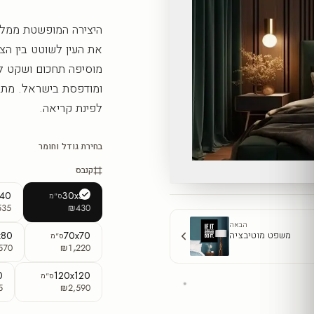
היצירה המופשטת ממלאת
את העין לשוטט בין הצו
מוסיפה תחכום ושקט לכ
ומודפסת בישראל. מתאי
לפינת קריאה.
בחירת גודל וחומר
קנבס
x40
30x30
ס"מ
535
₪430
הבאה
משפט מוטיבציה
x80
70x70
ס"מ
570
₪1,220
0
120x120
ס"מ
5
₪2,590