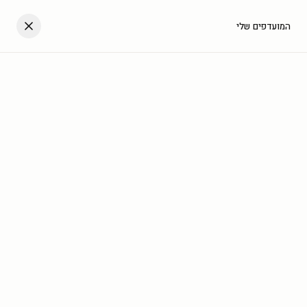
דלגו לתוכן
העגלה שלך
המועדפים שלי
עב
בית
/
גלריה
/
חדשים