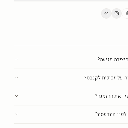
 או לחה מעט. להימנע מחומרים שוחקים. היצירה שומרת על
ים.
ת בישראל ברמת גלריה
·
עד 18 ימי אספקה
יצירה מגיעה?
 על זכוכית לקנבס?
יר את ההזמנה?
לפני ההדפסה?