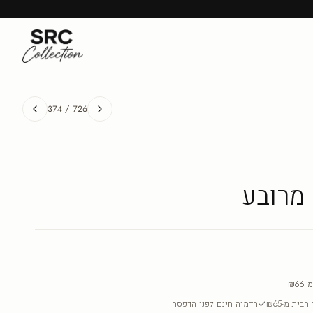
374
/
726
מרובע
מ
₪66
בית מ-₪65
הדמיה חינם לפני הדפסה