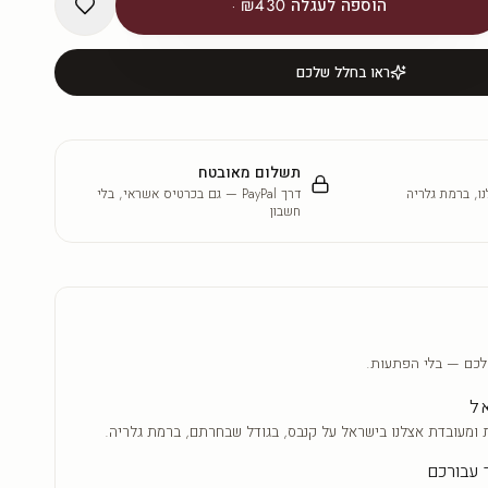
הוספה לעגלה
₪430
·
ראו בחלל שלכם
תשלום מאובטח
ו, ברמת גלריה
דרך PayPal — גם בכרטיס אשראי, בלי
חשבון
לכם — בלי הפתעות.
אל
 ומעובדת אצלנו בישראל על קנבס, בגודל שבחרתם, ברמת גלריה.
 עבורכם