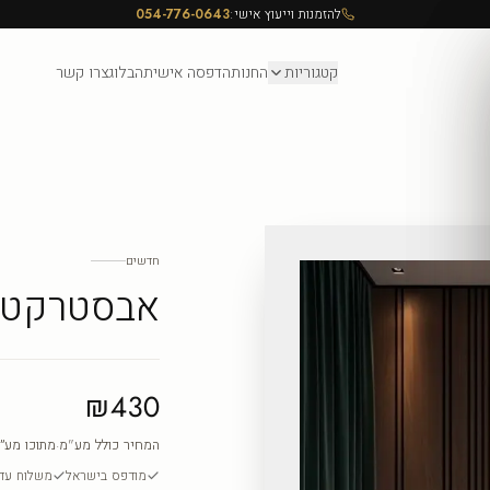
להזמנות וייעוץ אישי:
054-776-0643
קטגוריות
החנות
הדפסה אישית
הבלוג
צרו קשר
חדשים
אבסטרקט 
₪430
המחיר כולל מע"מ
·
מתוכו מע״
מודפס בישראל
משלוח עד ה