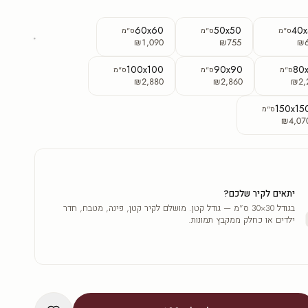
60x60
50x50
40
ס"מ
ס"מ
ס"מ
₪1,090
₪755
₪
100x100
90x90
80
ס"מ
ס"מ
ס"מ
₪2,880
₪2,860
₪2,
150x15
ס"מ
₪4,07
יתאים לקיר שלכם?
בגודל 30×30 ס"מ — גודל קטן. מושלם לקיר קטן, פינה, מטבח, חדר
ילדים או כחלק ממקבץ תמונות.