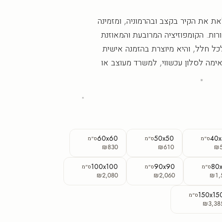
 את הקיר בקצב ובהרמוניה, ומזמינה
רות. הקומפוזיציה המרובעת והמאוזנת
ל חלל, והיא מיוצרת בהזמנה אישית
מה לסלון עכשווי, למשרד מעוצב או
60x60
50x50
40
ס"מ
ס"מ
ס"מ
₪830
₪610
₪
100x100
90x90
80
ס"מ
ס"מ
ס"מ
₪2,080
₪2,060
₪1,
150x15
ס"מ
₪3,38