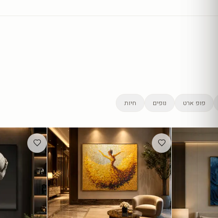
פופ ארט
נופים
חיות