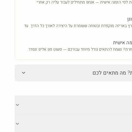
ת לפי הזמנה אישית — אנחנו מתחילים לעבוד עליה רק אחרי
גן
ץ באריזה מוקפדת ובטוחה ששומרת על היצירה לאורך כל הדרך. עד
ה אישית
רת? נשמח להתאים גודל מיוחד עבורכם — פשוט פנו אלינו ונסדר.
ת? מה מתאים לכם
זכוכית
ה הנוכחית
מנותי
ברק עמוק וגימור יוקרתי
וסיף עומק
ברק עמוק שמבליט צבעים חיים
ורית
וחדים
אים לכל סגנון
גימור יוקרתי ומודרני עם מראה זוהר
משלוח לכל הארץ עד 18 ימי אספקה. אריזה מוקפדת ובטוחה. מוצרים אישיים אינם
קל לניקוי — מגב לח והיצירה כמו
יצור קשר לכל שאלה לפני ואחרי הרכישה.
חדשה