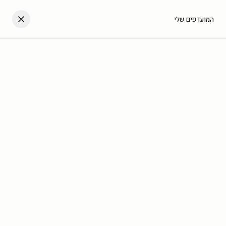
דלגו לתוכן
העגלה שלך
המועדפים שלי
עב