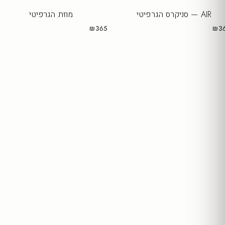
AIR — סניקרס הגרפיטי
מוזת הגרפיטי
₪365
₪3