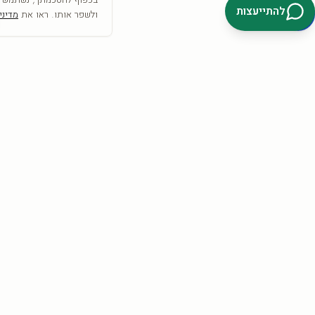
להתייעצות
ולשפר אותו. ראו את
מדיני
SRC
COLLECTION
אמנות היא לא רק מה שרואים— היא מה שמרגישים
הצטרפו וקבלו
10% הנחה
להזמנה הראשונה + השראה לקיר.
קבלו 10%
אני מאשר/ת קבלת דיוור פרסומי, מבצעים והטבות מ-SRC Collection בדוא״ל וב-
SMS/וואטסאפ, בהתאם לסעיף 30א לחוק התקשורת (בזק ושידורים),
התשמ״ב-1982. ניתן להסיר את ההסכמה בכל עת באמצעות קישור ההסרה
שבהודעה, או בתשובת ״הסר״, או בפנייה ל-info@src-collection.com. ההסכמה
כפופה לתקנון ול
מדיניות הפרטיות
.