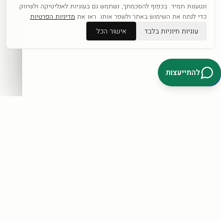
כפופה לתקנון ול
מדיניות הפרטיות
.
ונטענות תמיד. בכפוף להסכמתך, נשתמש גם בעוגיות לאנליטיקה ולשיווק
כדי לנתח את השימוש באתר ולשפר אותו. ראו את
מדיניות הפרטיות
.
עוגיות חיוניות בלבד
אישור הכל
דברו איתנו בוואטסאפ
להתייעצות
קטגוריות
כל היצירות
לפי אומנים
חדשים
אבסטרקט
פופ ארט
נשים
נופים
מוטיבציה
לחנות המלאה ←