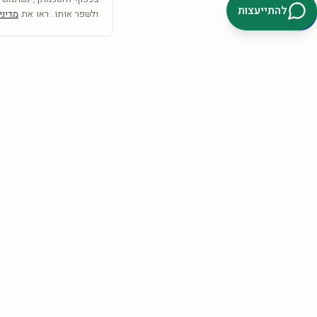
להתייעצות
ולשפר אותו. ראו את
מדיני
SRC
COLLECTION
אמנות היא לא רק מה שרואים— היא מה שמרגישים
הצטרפו וקבלו
10% הנחה
להזמנה הראשונה + השראה לקיר.
קבלו 10%
אני מאשר/ת קבלת דיוור פרסומי, מבצעים והטבות מ-SRC Collection בדוא״ל וב-
SMS/וואטסאפ, בהתאם לסעיף 30א לחוק התקשורת (בזק ושידורים),
התשמ״ב-1982. ניתן להסיר את ההסכמה בכל עת באמצעות קישור ההסרה
שבהודעה, או בתשובת ״הסר״, או בפנייה ל-info@src-collection.com. ההסכמה
כפופה לתקנון ול
מדיניות הפרטיות
.