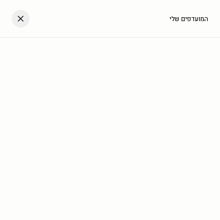
דלגו לתוכן
העגלה שלך
המועדפים שלי
עב