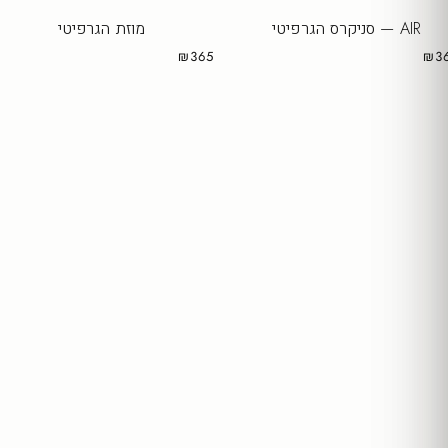
AIR — סניקרס הגרפיטי
מוזת הגרפיטי
₪365
₪3