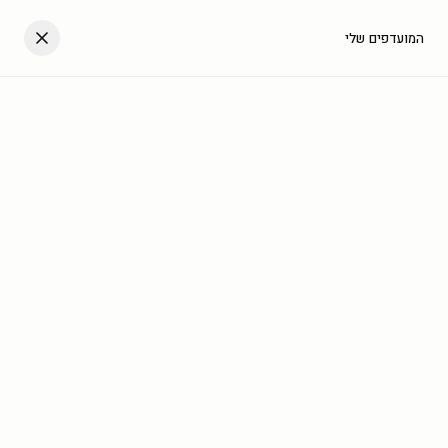
דלגו לתוכן
העגלה שלך
המועדפים שלי
עב