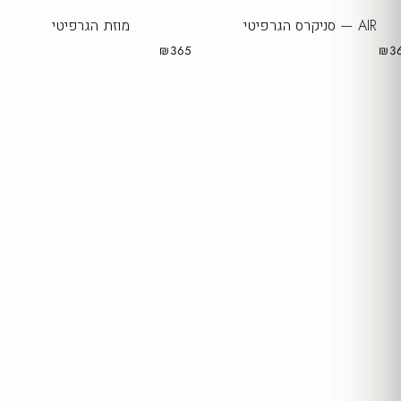
AIR — סניקרס הגרפיטי
מוזת הגרפיטי
₪365
₪3