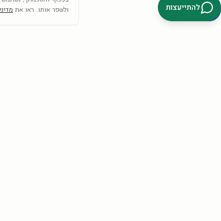
להתייעצות
ולשפר אותו. ראו את
מדיני
SRC
COLLECTION
אמנות היא לא רק מה שרואים— היא מה שמרגישים
הצטרפו וקבלו
10% הנחה
להזמנה הראשונה + השראה לקיר.
קבלו 10%
אני מאשר/ת קבלת דיוור פרסומי, מבצעים והטבות מ-SRC Collection בדוא״ל וב-
SMS/וואטסאפ, בהתאם לסעיף 30א לחוק התקשורת (בזק ושידורים),
התשמ״ב-1982. ניתן להסיר את ההסכמה בכל עת באמצעות קישור ההסרה
שבהודעה, או בתשובת ״הסר״, או בפנייה ל-info@src-collection.com. ההסכמה
כפופה לתקנון ול
מדיניות הפרטיות
.