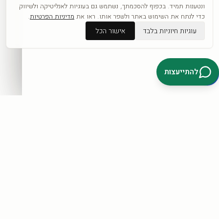
כפופה לתקנון ול
מדיניות הפרטיות
.
ונטענות תמיד. בכפוף להסכמתך, נשתמש גם בעוגיות לאנליטיקה ולשיווק
כדי לנתח את השימוש באתר ולשפר אותו. ראו את
מדיניות הפרטיות
.
עוגיות חיוניות בלבד
אישור הכל
דברו איתנו בוואטסאפ
להתייעצות
קטגוריות
כל היצירות
לפי אומנים
חדשים
אבסטרקט
פופ ארט
נשים
נופים
מוטיבציה
לחנות המלאה ←