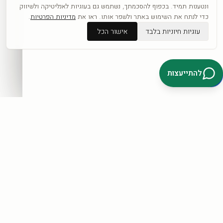
כפופה לתקנון ול
מדיניות הפרטיות
.
ונטענות תמיד. בכפוף להסכמתך, נשתמש גם בעוגיות לאנליטיקה ולשיווק
כדי לנתח את השימוש באתר ולשפר אותו. ראו את
מדיניות הפרטיות
.
עוגיות חיוניות בלבד
אישור הכל
דברו איתנו בוואטסאפ
להתייעצות
קטגוריות
כל היצירות
לפי אומנים
חדשים
אבסטרקט
פופ ארט
נשים
נופים
מוטיבציה
לחנות המלאה ←