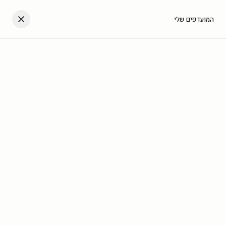
דלגו לתוכן
העגלה שלך
המועדפים שלי
עב