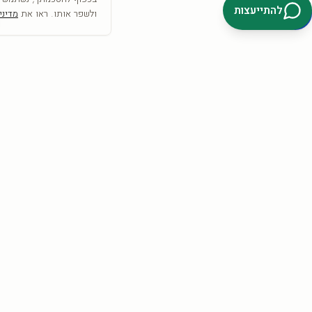
להתייעצות
ולשפר אותו. ראו את
מדיני
SRC
COLLECTION
אמנות היא לא רק מה שרואים— היא מה שמרגישים
הצטרפו וקבלו
10% הנחה
להזמנה הראשונה + השראה לקיר.
קבלו 10%
אני מאשר/ת קבלת דיוור פרסומי, מבצעים והטבות מ-SRC Collection בדוא״ל וב-
SMS/וואטסאפ, בהתאם לסעיף 30א לחוק התקשורת (בזק ושידורים),
התשמ״ב-1982. ניתן להסיר את ההסכמה בכל עת באמצעות קישור ההסרה
שבהודעה, או בתשובת ״הסר״, או בפנייה ל-info@src-collection.com. ההסכמה
כפופה לתקנון ול
מדיניות הפרטיות
.