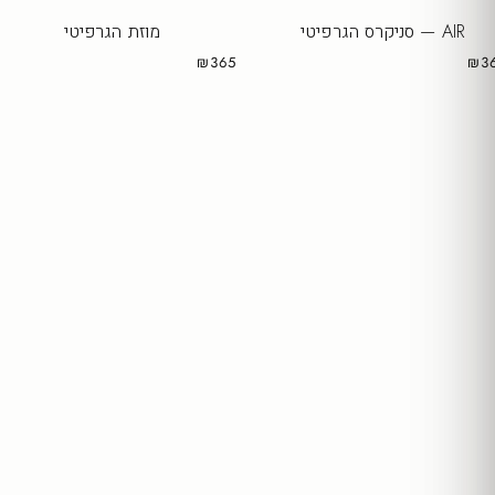
AIR — סניקרס הגרפיטי
מוזת הגרפיטי
₪365
₪3