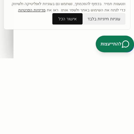
כפופה לתקנון ול
מדיניות הפרטיות
.
ונטענות תמיד. בכפוף להסכמתך, נשתמש גם בעוגיות לאנליטיקה ולשיווק
כדי לנתח את השימוש באתר ולשפר אותו. ראו את
מדיניות הפרטיות
.
עוגיות חיוניות בלבד
אישור הכל
דברו איתנו בוואטסאפ
להתייעצות
קטגוריות
כל היצירות
לפי אומנים
חדשים
אבסטרקט
פופ ארט
נשים
נופים
מוטיבציה
לחנות המלאה ←