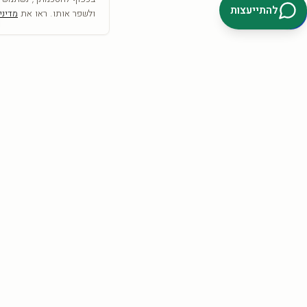
להתייעצות
ולשפר אותו. ראו את
מדיני
SRC
COLLECTION
אמנות היא לא רק מה שרואים— היא מה שמרגישים
הצטרפו וקבלו
10% הנחה
להזמנה הראשונה + השראה לקיר.
קבלו 10%
אני מאשר/ת קבלת דיוור פרסומי, מבצעים והטבות מ-SRC Collection בדוא״ל וב-
SMS/וואטסאפ, בהתאם לסעיף 30א לחוק התקשורת (בזק ושידורים),
התשמ״ב-1982. ניתן להסיר את ההסכמה בכל עת באמצעות קישור ההסרה
שבהודעה, או בתשובת ״הסר״, או בפנייה ל-info@src-collection.com. ההסכמה
כפופה לתקנון ול
מדיניות הפרטיות
.