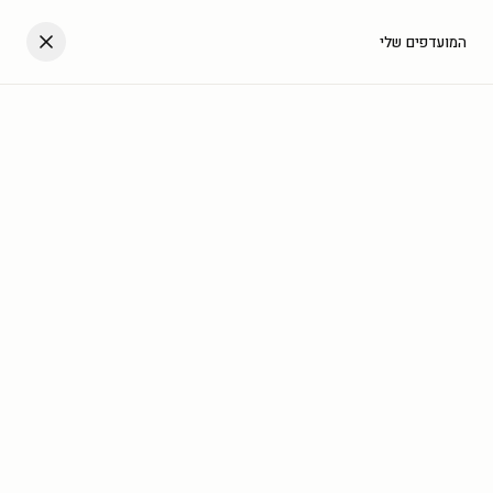
דלגו לתוכן
העגלה שלך
המועדפים שלי
עב