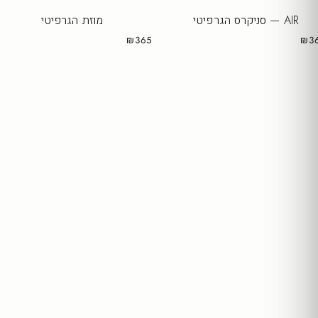
AIR — סניקרס הגרפיטי
מוזת הגרפיטי
₪365
₪3