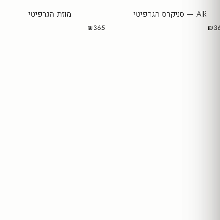
AIR — סניקרס הגרפיטי
מוזת הגרפיטי
₪365
₪3