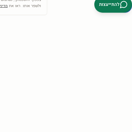
להתייעצות
ולשפר אותו. ראו את
מדיני
SRC
COLLECTION
אמנות היא לא רק מה שרואים— היא מה שמרגישים
הצטרפו וקבלו
10% הנחה
להזמנה הראשונה + השראה לקיר.
קבלו 10%
אני מאשר/ת קבלת דיוור פרסומי, מבצעים והטבות מ-SRC Collection בדוא״ל וב-
SMS/וואטסאפ, בהתאם לסעיף 30א לחוק התקשורת (בזק ושידורים),
התשמ״ב-1982. ניתן להסיר את ההסכמה בכל עת באמצעות קישור ההסרה
שבהודעה, או בתשובת ״הסר״, או בפנייה ל-info@src-collection.com. ההסכמה
כפופה לתקנון ול
מדיניות הפרטיות
.