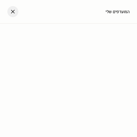
דלגו לתוכן
העגלה שלך
המועדפים שלי
עב