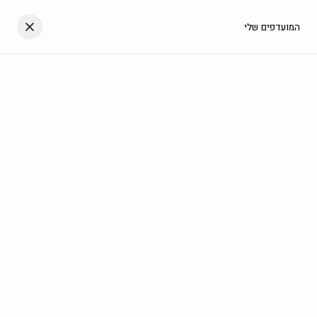
דלגו לתוכן
העגלה שלך
המועדפים שלי
עב