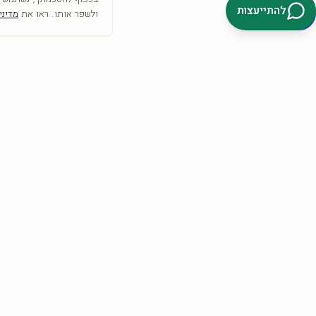
להתייעצות
ולשפר אותו. ראו את
מדיני
SRC
COLLECTION
אמנות היא לא רק מה שרואים— היא מה שמרגישים
הצטרפו וקבלו
10% הנחה
להזמנה הראשונה + השראה לקיר.
קבלו 10%
אני מאשר/ת קבלת דיוור פרסומי, מבצעים והטבות מ-SRC Collection בדוא״ל וב-
SMS/וואטסאפ, בהתאם לסעיף 30א לחוק התקשורת (בזק ושידורים),
התשמ״ב-1982. ניתן להסיר את ההסכמה בכל עת באמצעות קישור ההסרה
שבהודעה, או בתשובת ״הסר״, או בפנייה ל-info@src-collection.com. ההסכמה
כפופה לתקנון ול
מדיניות הפרטיות
.