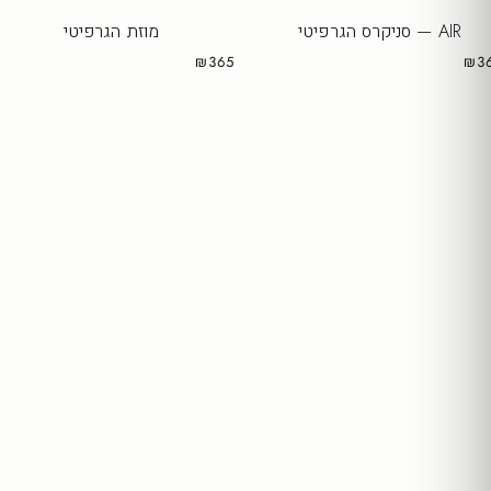
AIR — סניקרס הגרפיטי
מוזת הגרפיטי
₪365
₪3