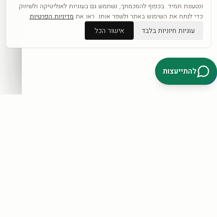
כפופה לתקנון ול
מדיניות הפרטיות
.
ונטענות תמיד. בכפוף להסכמתך, נשתמש גם בעוגיות לאנליטיקה ולשיווק
כדי לנתח את השימוש באתר ולשפר אותו. ראו את
מדיניות הפרטיות
.
עוגיות חיוניות בלבד
אישור הכל
דברו איתנו בוואטסאפ
להתייעצות
קטגוריות
כל היצירות
לפי אומנים
חדשים
אבסטרקט
פופ ארט
נשים
נופים
מוטיבציה
לחנות המלאה ←